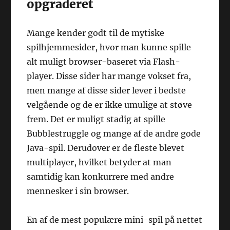
opgraderet
Mange kender godt til de mytiske
spilhjemmesider, hvor man kunne spille
alt muligt browser-baseret via Flash-
player. Disse sider har mange vokset fra,
men mange af disse sider lever i bedste
velgående og de er ikke umulige at støve
frem. Det er muligt stadig at spille
Bubblestruggle og mange af de andre gode
Java-spil. Derudover er de fleste blevet
multiplayer, hvilket betyder at man
samtidig kan konkurrere med andre
mennesker i sin browser.
En af de mest populære mini-spil på nettet