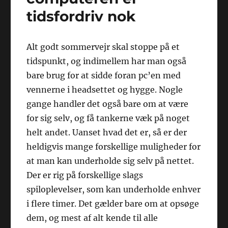
tidsfordriv nok
Alt godt sommervejr skal stoppe på et
tidspunkt, og indimellem har man også
bare brug for at sidde foran pc’en med
vennerne i headsettet og hygge. Nogle
gange handler det også bare om at være
for sig selv, og få tankerne væk på noget
helt andet. Uanset hvad det er, så er der
heldigvis mange forskellige muligheder for
at man kan underholde sig selv på nettet.
Der er rig på forskellige slags
spiloplevelser, som kan underholde enhver
i flere timer. Det gælder bare om at opsøge
dem, og mest af alt kende til alle