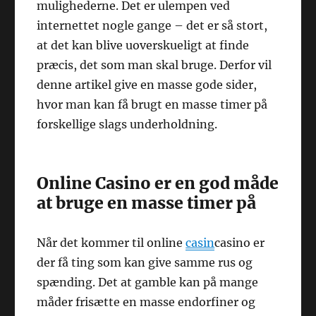
mulighederne. Det er ulempen ved
internettet nogle gange – det er så stort,
at det kan blive uoverskueligt at finde
præcis, det som man skal bruge. Derfor vil
denne artikel give en masse gode sider,
hvor man kan få brugt en masse timer på
forskellige slags underholdning.
Online Casino er en god måde
at bruge en masse timer på
Når det kommer til online
casin
casino er
der få ting som kan give samme rus og
spænding. Det at gamble kan på mange
måder frisætte en masse endorfiner og