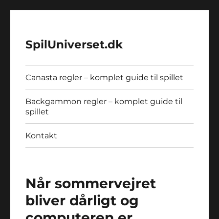
SpilUniverset.dk
Canasta regler – komplet guide til spillet
Backgammon regler – komplet guide til
spillet
Kontakt
Når sommervejret
bliver dårligt og
computeren er