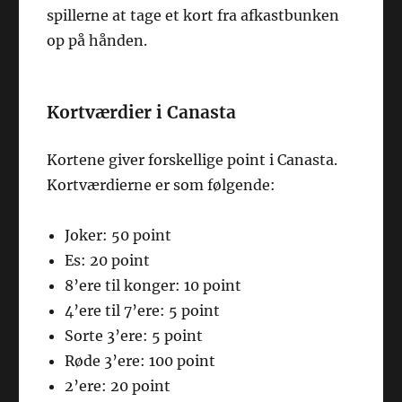
spillerne at tage et kort fra afkastbunken
op på hånden.
Kortværdier i Canasta
Kortene giver forskellige point i Canasta.
Kortværdierne er som følgende:
Joker: 50 point
Es: 20 point
8’ere til konger: 10 point
4’ere til 7’ere: 5 point
Sorte 3’ere: 5 point
Røde 3’ere: 100 point
2’ere: 20 point