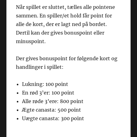
Når spillet er sluttet, tælles alle pointene
sammen. En spiller/et hold får point for
alle de kort, der er lagt ned på bordet.
Dertil kan der gives bonuspoint eller
minuspoint.
Der gives bonuspoint for følgende kort og
handlinger i spillet:
Lukning: 100 point
En rød 3’er: 100 point
Alle røde 3’ere: 800 point
Ægte canasta: 500 point
Uægte canasta: 300 point