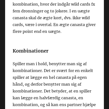
kombination, hvor der indgår wild cards fx
fem dronninger og to jokere. I en uægte
canasta skal de ægte kort, dvs. ikke wild
cards, være i overtal. En ægte canasta giver
flere point end en uægte.
Kombinationer
Spiller man i hold, benytter man sig af
kombinationer. Det er svært for en enkelt
spiller at lægge en hel canasta på egen
hånd, og derfor benytter man sig af
kombinationer. Det betyder, at en spiller
kan lægge en halvfærdig canasta, en
kombination, og så kan ens partner hjælpe