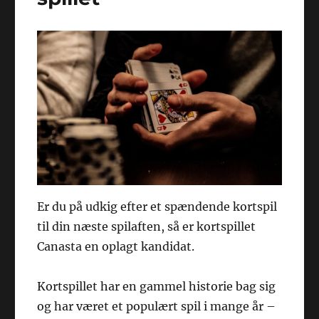
Er du på udkig efter et spændende kortspil
til din næste spilaften, så er kortspillet
Canasta en oplagt kandidat.
Kortspillet har en gammel historie bag sig
og har været et populært spil i mange år –