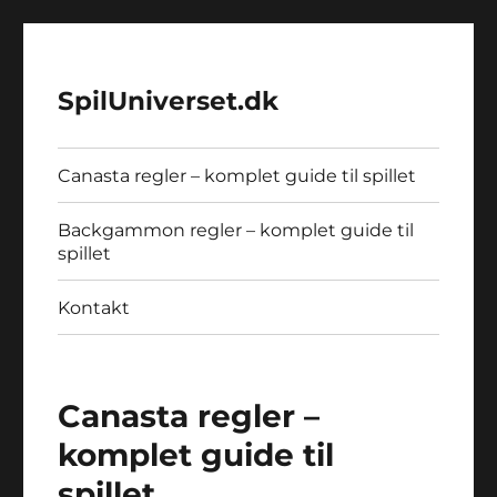
SpilUniverset.dk
Canasta regler – komplet guide til spillet
Backgammon regler – komplet guide til
spillet
Kontakt
Canasta regler –
komplet guide til
spillet