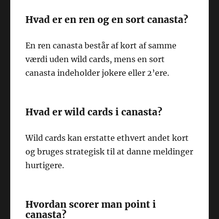
Hvad er en ren og en sort canasta?
En ren canasta består af kort af samme
værdi uden wild cards, mens en sort
canasta indeholder jokere eller 2’ere.
Hvad er wild cards i canasta?
Wild cards kan erstatte ethvert andet kort
og bruges strategisk til at danne meldinger
hurtigere.
Hvordan scorer man point i
canasta?