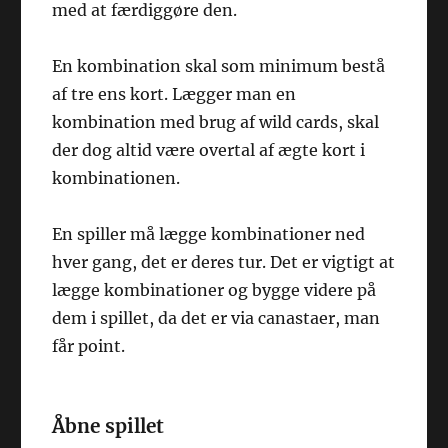
med at færdiggøre den.
En kombination skal som minimum bestå
af tre ens kort. Lægger man en
kombination med brug af wild cards, skal
der dog altid være overtal af ægte kort i
kombinationen.
En spiller må lægge kombinationer ned
hver gang, det er deres tur. Det er vigtigt at
lægge kombinationer og bygge videre på
dem i spillet, da det er via canastaer, man
får point.
Åbne spillet