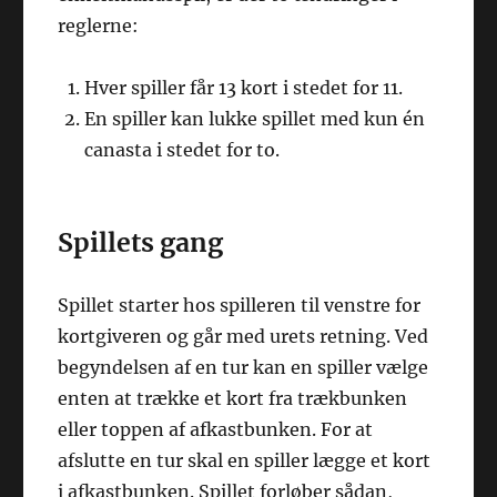
reglerne:
Hver spiller får 13 kort i stedet for 11.
En spiller kan lukke spillet med kun én
canasta i stedet for to.
Spillets gang
Spillet starter hos spilleren til venstre for
kortgiveren og går med urets retning. Ved
begyndelsen af en tur kan en spiller vælge
enten at trække et kort fra trækbunken
eller toppen af afkastbunken. For at
afslutte en tur skal en spiller lægge et kort
i afkastbunken. Spillet forløber sådan,