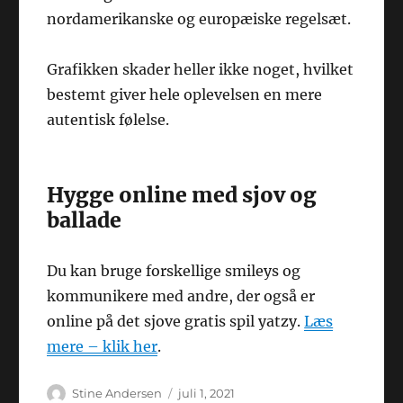
nordamerikanske og europæiske regelsæt.
Grafikken skader heller ikke noget, hvilket
bestemt giver hele oplevelsen en mere
autentisk følelse.
Hygge online med sjov og
ballade
Du kan bruge forskellige smileys og
kommunikere med andre, der også er
online på det sjove gratis spil yatzy.
Læs
mere – klik her
.
Forfatter
Udgivet
Stine Andersen
juli 1, 2021