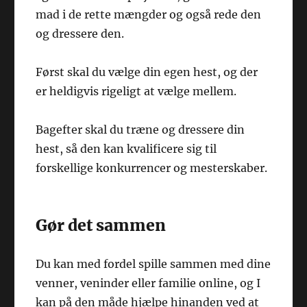
mad i de rette mængder og også rede den
og dressere den.
Først skal du vælge din egen hest, og der
er heldigvis rigeligt at vælge mellem.
Bagefter skal du træne og dressere din
hest, så den kan kvalificere sig til
forskellige konkurrencer og mesterskaber.
Gør det sammen
Du kan med fordel spille sammen med dine
venner, veninder eller familie online, og I
kan på den måde hjælpe hinanden ved at