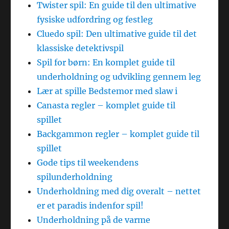
Twister spil: En guide til den ultimative
fysiske udfordring og festleg
Cluedo spil: Den ultimative guide til det
klassiske detektivspil
Spil for børn: En komplet guide til
underholdning og udvikling gennem leg
Lær at spille Bedstemor med slaw i
Canasta regler – komplet guide til
spillet
Backgammon regler – komplet guide til
spillet
Gode tips til weekendens
spilunderholdning
Underholdning med dig overalt – nettet
er et paradis indenfor spil!
Underholdning på de varme