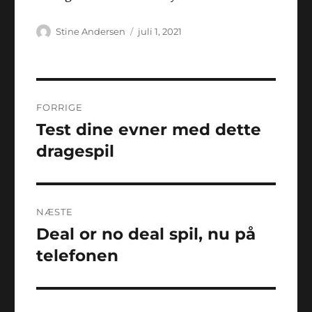
Forfatter
Udgivet
Stine Andersen
juli 1, 2021
Indlægsnavigation
FORRIGE
Test dine evner med dette
Forrige
indlæg:
dragespil
NÆSTE
Deal or no deal spil, nu på
Næste
indlæg:
telefonen